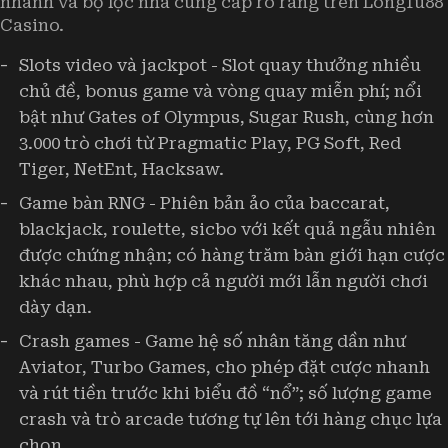
nhanh và bộ lọc nhà cung cấp rõ ràng trên Longfu88
Casino.
Slots video và jackpot - Slot quay thưởng nhiều
chủ đề, bonus game và vòng quay miễn phí; nổi
bật như Gates of Olympus, Sugar Rush, cùng hơn
3.000 trò chơi từ Pragmatic Play, PG Soft, Red
Tiger, NetEnt, Hacksaw.
Game bàn RNG - Phiên bản ảo của baccarat,
blackjack, roulette, sicbo với kết quả ngẫu nhiên
được chứng nhận; có hàng trăm bàn giới hạn cược
khác nhau, phù hợp cả người mới lẫn người chơi
dày dạn.
Crash games - Game hệ số nhân tăng dần như
Aviator, Turbo Games, cho phép đặt cược nhanh
và rút tiền trước khi biểu đồ “nổ”; số lượng game
crash và trò arcade tương tự lên tới hàng chục lựa
chọn.