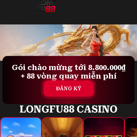
Gói chào mừng tới 8.800.000₫
+ 88 vòng quay miễn phí
ĐĂNG KÝ
LONGFU88 CASINO