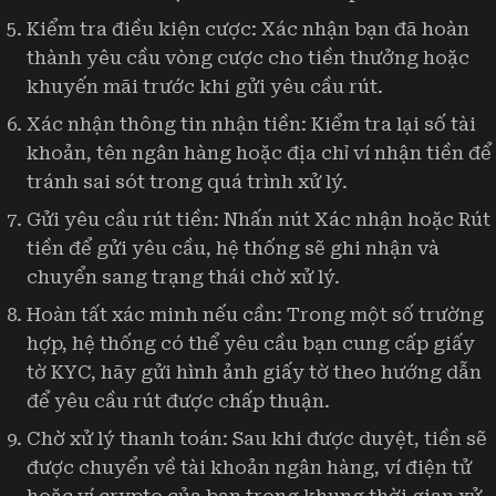
Kiểm tra điều kiện cược: Xác nhận bạn đã hoàn
thành yêu cầu vòng cược cho tiền thưởng hoặc
khuyến mãi trước khi gửi yêu cầu rút.
Xác nhận thông tin nhận tiền: Kiểm tra lại số tài
khoản, tên ngân hàng hoặc địa chỉ ví nhận tiền để
tránh sai sót trong quá trình xử lý.
Gửi yêu cầu rút tiền: Nhấn nút Xác nhận hoặc Rút
tiền để gửi yêu cầu, hệ thống sẽ ghi nhận và
chuyển sang trạng thái chờ xử lý.
Hoàn tất xác minh nếu cần: Trong một số trường
hợp, hệ thống có thể yêu cầu bạn cung cấp giấy
tờ KYC, hãy gửi hình ảnh giấy tờ theo hướng dẫn
để yêu cầu rút được chấp thuận.
Chờ xử lý thanh toán: Sau khi được duyệt, tiền sẽ
được chuyển về tài khoản ngân hàng, ví điện tử