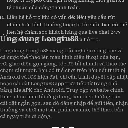
hoặc ví crypto của bạn trong khung thời gian xử
lý chuẩn của cổng thanh toán.
Liên hệ hỗ trợ khi có vấn đề: Nếu yêu cầu rút
chậm hơn bình thường hoặc bị từ chối, bạn có thể
liên hệ chăm sóc khách hàng qua live chat 24/7
Ứng dụng Longfu88
hoặc email để được kiểm tra và hỗ trợ.
Ứng dụng Longfu88 mang trải nghiệm sòng bạc và
cá cược thể thao lên màn hình điện thoại của bạn,
với giao diện gọn gàng, tốc độ tải nhanh và thao tác
chạm rất mượt. Bạn có thể chơi trên hầu hết thiết bị
Android và iOS hiện đại, chỉ cần trình duyệt cập nhật
hoặc cài đặt Longfu88 app trực tiếp từ trang chủ
bằng file APK cho Android. Truy cập website chính
thức, chọn mục tải ứng dụng, làm theo hướng dẫn
cài đặt ngắn gọn, sau đó đăng nhập để gửi tiền, nhận
thưởng và chơi mọi sản phẩm casino, thể thao, bắn
cá ngay trên di động.