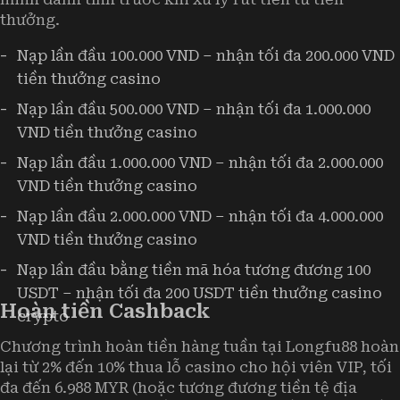
thưởng.
Nạp lần đầu 100.000 VND – nhận tối đa 200.000 VND
tiền thưởng casino
Nạp lần đầu 500.000 VND – nhận tối đa 1.000.000
VND tiền thưởng casino
Nạp lần đầu 1.000.000 VND – nhận tối đa 2.000.000
VND tiền thưởng casino
Nạp lần đầu 2.000.000 VND – nhận tối đa 4.000.000
VND tiền thưởng casino
Nạp lần đầu bằng tiền mã hóa tương đương 100
USDT – nhận tối đa 200 USDT tiền thưởng casino
Hoàn tiền Cashback
crypto
Chương trình hoàn tiền hàng tuần tại Longfu88 hoàn
lại từ 2% đến 10% thua lỗ casino cho hội viên VIP, tối
đa đến 6.988 MYR (hoặc tương đương tiền tệ địa