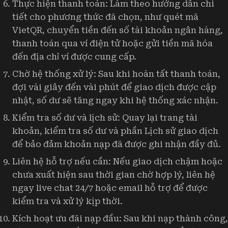
Thực hiện thanh toán: Làm theo hướng dẫn chi
tiết cho phương thức đã chọn, như quét mã
VietQR, chuyển tiền đến số tài khoản ngân hàng,
thanh toán qua ví điện tử hoặc gửi tiền mã hóa
đến địa chỉ ví được cung cấp.
Chờ hệ thống xử lý: Sau khi hoàn tất thanh toán,
đợi vài giây đến vài phút để giao dịch được cập
nhật, số dư sẽ tăng ngay khi hệ thống xác nhận.
Kiểm tra số dư và lịch sử: Quay lại trang tài
khoản, kiểm tra số dư và phần Lịch sử giao dịch
để bảo đảm khoản nạp đã được ghi nhận đầy đủ.
Liên hệ hỗ trợ nếu cần: Nếu giao dịch chậm hoặc
chưa xuất hiện sau thời gian chờ hợp lý, liên hệ
ngay live chat 24/7 hoặc email hỗ trợ để được
kiểm tra và xử lý kịp thời.
Kích hoạt ưu đãi nạp đầu: Sau khi nạp thành công,