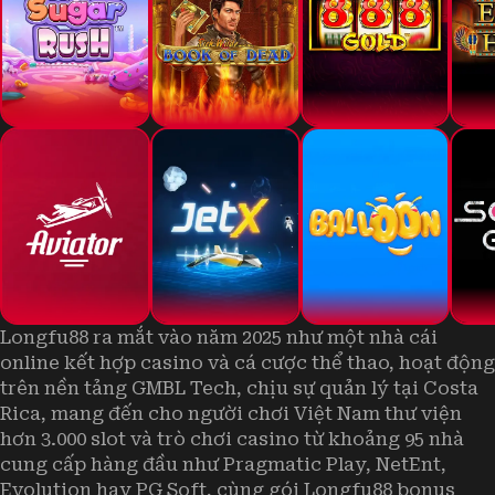
PLAY NOW
PLAY NOW
PLAY NOW
PL
Longfu88 ra mắt vào năm 2025 như một nhà cái
PLAY NOW
PLAY NOW
PLAY NOW
PL
online kết hợp casino và cá cược thể thao, hoạt động
trên nền tảng GMBL Tech, chịu sự quản lý tại Costa
Rica, mang đến cho người chơi Việt Nam thư viện
hơn 3.000 slot và trò chơi casino từ khoảng 95 nhà
cung cấp hàng đầu như Pragmatic Play, NetEnt,
Evolution hay PG Soft, cùng gói Longfu88 bonus