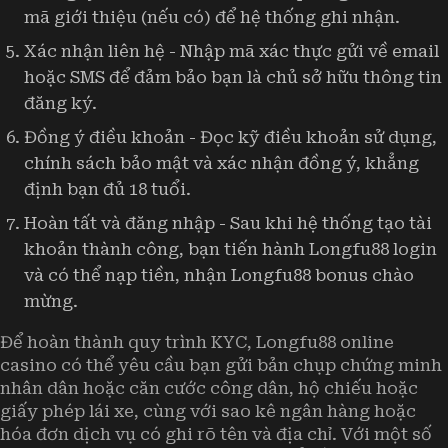
mã giới thiệu (nếu có) để hệ thống ghi nhận.
Xác nhận liên hệ - Nhập mã xác thực gửi về email
hoặc SMS để đảm bảo bạn là chủ sở hữu thông tin
đăng ký.
Đồng ý điều khoản - Đọc kỹ điều khoản sử dụng,
chính sách bảo mật và xác nhận đồng ý, khẳng
định bạn đủ 18 tuổi.
Hoàn tất và đăng nhập - Sau khi hệ thống tạo tài
khoản thành công, bạn tiến hành Longfu88 login
và có thể nạp tiền, nhận Longfu88 bonus chào
mừng.
Để hoàn thành quy trình KYC, Longfu88 online
casino có thể yêu cầu bạn gửi bản chụp chứng minh
nhân dân hoặc căn cước công dân, hộ chiếu hoặc
giấy phép lái xe, cùng với sao kê ngân hàng hoặc
hóa đơn dịch vụ có ghi rõ tên và địa chỉ. Với một số