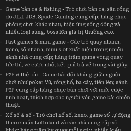
Game bắn cá & fishing - Trò chơi bắn cá, săn rồng
do JILI, JDB, Spade Gaming cung cấp; hàng chục
phòng chơi khác nhau, hiệu ứng sống động và
nhiều loại súng, boss lớn giá trị thưởng cao.
Fast games & mini game - Các trò quay nhanh,
keno, số nhanh, mini slot xuất hiện trong nhiều
sảnh nhà cung cấp; hàng trăm game vòng quay
tức thì, vé cược nhỏ, kết quả trả về trong vài giây.
P2P & thẻ bài - Game bài đối kháng giữa người
chơi như poker V8, rồng hổ, ba cây, tiến lên; sảnh
P2P cung cấp hàng chục bàn chơi với mức cược
linh hoạt, thích hợp cho người yêu game bài chiến
thuật.
Xổ số & số - Trò chơi xổ số, keno, game số tự động
theo chuẩn Lottoland và các nhà cung cấp số
khác; hàng trăm kỳ quay mỗi ngày, nhiều kiểu