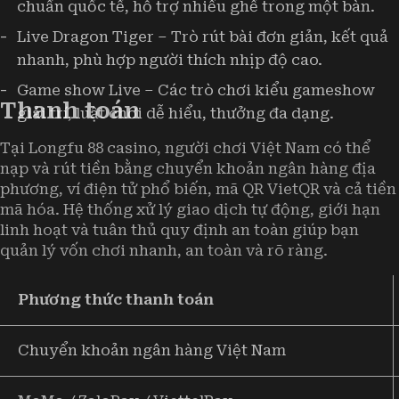
chuẩn quốc tế, hỗ trợ nhiều ghế trong một bàn.
Live Dragon Tiger – Trò rút bài đơn giản, kết quả
nhanh, phù hợp người thích nhịp độ cao.
Game show Live – Các trò chơi kiểu gameshow
Thanh toán
giải trí, luật chơi dễ hiểu, thưởng đa dạng.
Tại Longfu 88 casino, người chơi Việt Nam có thể
nạp và rút tiền bằng chuyển khoản ngân hàng địa
phương, ví điện tử phổ biến, mã QR VietQR và cả tiền
mã hóa. Hệ thống xử lý giao dịch tự động, giới hạn
linh hoạt và tuân thủ quy định an toàn giúp bạn
quản lý vốn chơi nhanh, an toàn và rõ ràng.
Phương thức thanh toán
Chuyển khoản ngân hàng Việt Nam