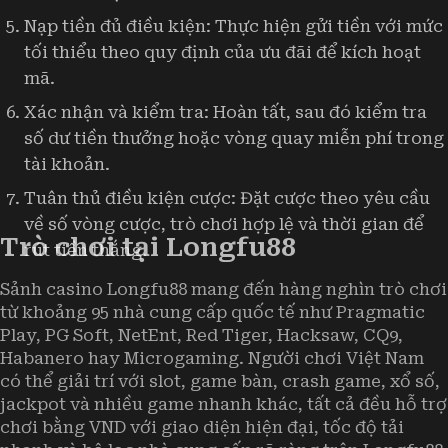
Nạp tiền đủ điều kiện: Thực hiện gửi tiền với mức
tối thiểu theo quy định của ưu đãi để kích hoạt
mã.
Xác nhận và kiểm tra: Hoàn tất, sau đó kiểm tra
số dư tiền thưởng hoặc vòng quay miễn phí trong
tài khoản.
Tuân thủ điều kiện cược: Đặt cược theo yêu cầu
về số vòng cược, trò chơi hợp lệ và thời gian để
Trò chơi tại Longfu88
rút tiền thắng.
Sảnh casino Longfu88 mang đến hàng nghìn trò chơi
từ khoảng 95 nhà cung cấp quốc tế như Pragmatic
Play, PG Soft, NetEnt, Red Tiger, Hacksaw, CQ9,
Habanero hay Microgaming. Người chơi Việt Nam
có thể giải trí với slot, game bàn, crash game, xổ số,
jackpot và nhiều game nhanh khác, tất cả đều hỗ trợ
chơi bằng VND với giao diện hiện đại, tốc độ tải