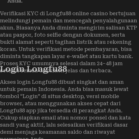
Anda.
Verifikasi KYC di Longfu88 online casino bertujuan
melindungi pemain dan mencegah penyalahgunaan
akun. Biasanya Anda diminta mengirim salinan KTP
atau paspor, foto selfie dengan dokumen, serta
bukti alamat seperti tagihan listrik atau rekening
koran. Untuk verifikasi metode pembayaran, bisa
diminta tangkapan layar e-wallet atau kartu bank.
Proses KYC umumnya selesai dalam 24–48 jam
Login Longfu88
setelah semua dokumen jelas dan terbaca.
Akses login Longfu88 dibuat singkat dan aman
untuk pemain Indonesia. Anda bisa masuk lewat
tombol “Login” di situs desktop, versi mobile
browser, atau menggunakan akses cepat dari
Longfu88 app jika tersedia di perangkat Anda.
Cukup siapkan email atau nomor ponsel dan kata
sandi yang aktif, lalu selesaikan verifikasi dasar
demi menjaga keamanan saldo dan riwayat