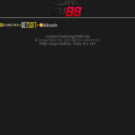
contacts@longfu88.vip
© longfu88.vip. All rights reserved.
Play responsibly. Only for 18+