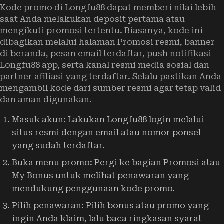
Kode promo di Longfu88 dapat memberi nilai lebih
saat Anda melakukan deposit pertama atau
mengikuti promosi tertentu. Biasanya, kode ini
dibagikan melalui halaman Promosi resmi, banner
di beranda, pesan email terdaftar, push notifikasi
Longfu88 app, serta kanal resmi media sosial dan
partner afiliasi yang terdaftar. Selalu pastikan Anda
mengambil kode dari sumber resmi agar tetap valid
dan aman digunakan.
Masuk akun: Lakukan Longfu88 login melalui
situs resmi dengan email atau nomor ponsel
yang sudah terdaftar.
Buka menu promo: Pergi ke bagian Promosi atau
My Bonus untuk melihat penawaran yang
mendukung penggunaan kode promo.
Pilih penawaran: Pilih bonus atau promo yang
ingin Anda klaim, lalu baca ringkasan syarat