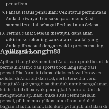
penarikan.
Pantau status penarikan: Cek status permintaan
Anda di riwayat transaksi pada menu Kasir
sampai tercatat sebagai Berhasil atau Selesai.
Terima dana: Setelah disetujui, dana akan
dikirim ke rekening bank atau e-wallet yang
Anda pilih sesuai dengan waktu proses masing-
Aplikasi Longfu88
masing metode.
Aplikasi Longfu88 memberi Anda cara praktis untuk
bermain kasino dan sportsbook langsung dari
ponsel. Platform ini dapat diakses lewat browser
seluler di Android dan iOS, serta tersedia versi
Longfu88 apk yang bisa diunduh untuk pengalaman
lebih stabil di banyak perangkat Android. Untuk
mengunduh aplikasi, buka situs resmi melalui
ponsel, pilih menu aplikasi atau ikon unduh di
bagian atas halaman, lalu ikuti petunjuk instalasi di