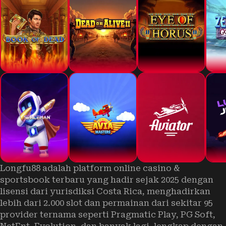
PLAY NOW
PLAY NOW
PLAY NOW
PL
Longfu88 adalah platform online casino &
PLAY NOW
PLAY NOW
PLAY NOW
PL
sportsbook terbaru yang hadir sejak 2025 dengan
lisensi dari yurisdiksi Costa Rica, menghadirkan
lebih dari 2.000 slot dan permainan dari sekitar 95
provider ternama seperti Pragmatic Play, PG Soft,