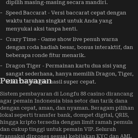
dipilih masing-masing secara mandiri.
Speed Baccarat - Versi baccarat cepat dengan
waktu taruhan singkat untuk Anda yang
menyukai aksi tanpa henti.
Crazy Time - Game show live penuh warna
dengan roda hadiah besar, bonus interaktif, dan
beberapa ronde fitur menarik.
Dragon Tiger - Permainan kartu dua sisi yang
sangat sederhana, hanya memilih Dragon, Tiger,
Pembayaran
atau Tie dengan hasil super cepat.
Sistem pembayaran di Longfu 88 casino dirancang
agar pemain Indonesia bisa setor dan tarik dana
dengan cepat, aman, dan nyaman. Beragam pilihan
lokal seperti transfer bank, dompet digital, QRIS,
hingga kripto tersedia dengan limit ramah pemula
dan cukup tinggi untuk pemain VIP. Seluruh
transaksi diproses sesuai kebijakan KYC dan AML