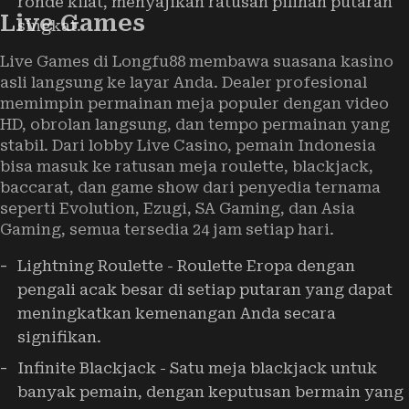
ronde kilat, menyajikan ratusan pilihan putaran
Live Games
singkat.
Live Games di Longfu88 membawa suasana kasino
asli langsung ke layar Anda. Dealer profesional
memimpin permainan meja populer dengan video
HD, obrolan langsung, dan tempo permainan yang
stabil. Dari lobby Live Casino, pemain Indonesia
bisa masuk ke ratusan meja roulette, blackjack,
baccarat, dan game show dari penyedia ternama
seperti Evolution, Ezugi, SA Gaming, dan Asia
Gaming, semua tersedia 24 jam setiap hari.
Lightning Roulette - Roulette Eropa dengan
pengali acak besar di setiap putaran yang dapat
meningkatkan kemenangan Anda secara
signifikan.
Infinite Blackjack - Satu meja blackjack untuk
banyak pemain, dengan keputusan bermain yang