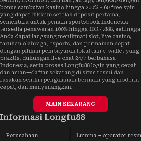
NetEnt, Evolution, dan banyak lagi, lengkap dengan
bonus sambutan kasino hingga 200% + 60 free spin
yang dapat diklaim setelah deposit pertama,
sementara untuk pemain sportsbook Indonesia
tersedia penawaran 100% hingga IDR 4.888, sehingga
Anda dapat langsung menikmati slot, live casino,
taruhan olahraga, esports, dan permainan cepat
dengan pilihan pembayaran lokal dan e-wallet yang
praktis, dukungan live chat 24/7 berbahasa
Indonesia, serta proses Longfu88 login yang cepat
dan aman—daftar sekarang di situs resmi dan
rasakan sendiri pengalaman bermain yang modern,
cepat, dan menyenangkan.
MAIN SEKARANG
Informasi Longfu88
Perusahaan
Lumina – operator resm